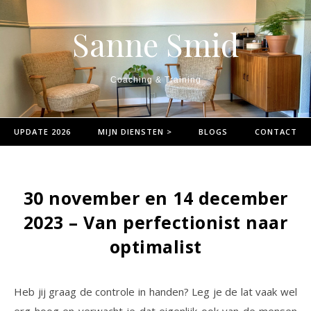
Spring naar inhoud
Sanne Smid
Coaching & Training
UPDATE 2026
MIJN DIENSTEN >
BLOGS
CONTACT
30 november en 14 december
2023 – Van perfectionist naar
optimalist
Heb jij graag de controle in handen? Leg je de lat vaak wel